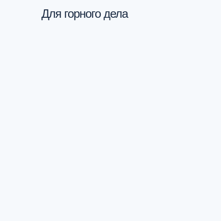
Для
горного дела
Связаться
с нами
+7(495) 970-73-53
info@protech.ru