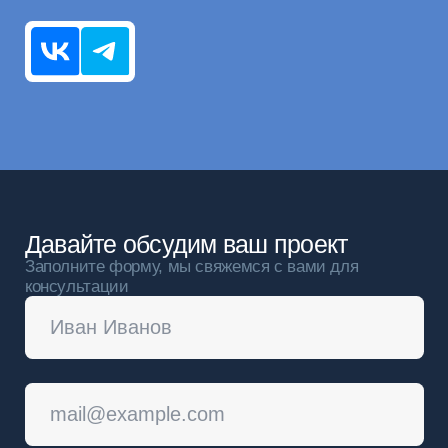
Информация
ООО "ПроТех", ИНН
9717172507
Блог
Политика обработки
Контакты
персональных данных
© 2025 ProTech