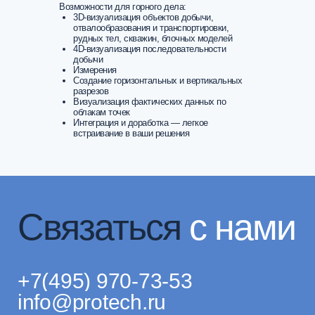
Возможности для горного дела:
3D-визуализация объектов добычи,
Давайте обсудим ваш проект
отвалообразования и транспортировки,
Заполните форму, мы свяжемся с вами для
рудных тел, скважин, блочных моделей
консультации
4D-визуализация последовательности
добычи
Иван Иванов
Измерения
Создание горизонтальных и вертикальных
разрезов
Визуализация фактических данных по
облакам точек
mail@example.com
Интеграция и доработка — легкое
встраивание в ваши решения
+7
Я согласен с
политикой конфиденциальности
Связаться с нами
В горной отрасли нашим стратегическим
партнёром является компания
АИОМ
Технологии
—
признанные эксперты в
данной сфере.