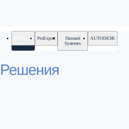
ProViewer
ProExport
Dassault
AUTODESK
Systemes