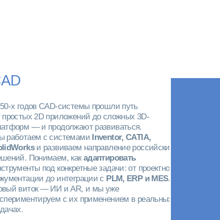
струменты под конкретные задачи: от проектной
окументации до интеграции с
PLM, ERP и MES
.
овый виток — ИИ и AR, и мы уже
кспериментируем с их применением в реальных
дачах.