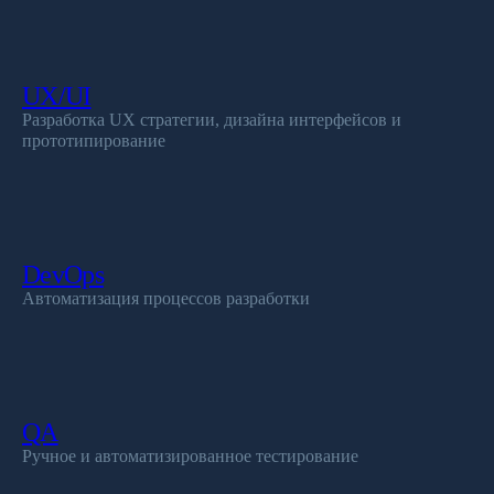
UX/UI
Разработка UX стратегии, дизайна интерфейсов и
Смотреть все
прототипирование
Блог
Protech
DevOps
Опыт
и кейсы
Автоматизация процессов разработки
QA
Ручное и автоматизированное тестирование